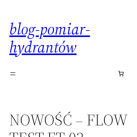
Przejdź
do
blog-pomiar-
treści
hydrantów
NOWOŚĆ – FLOW