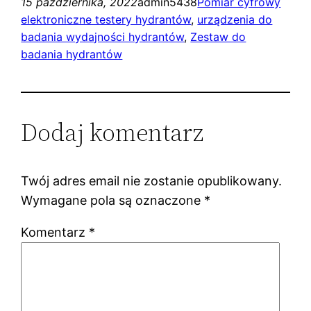
15 października, 2022
admin5438
Pomiar cyfrowy
elektroniczne testery hydrantów
, 
urządzenia do
badania wydajności hydrantów
, 
Zestaw do
badania hydrantów
Dodaj komentarz
Twój adres email nie zostanie opublikowany.
Wymagane pola są oznaczone
*
Komentarz
*