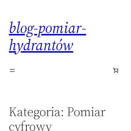
Przejdź
do
blog-pomiar-
treści
hydrantów
Kategoria:
Pomiar
cyfrowy