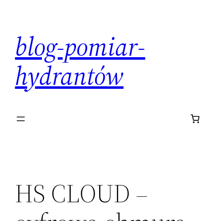
Przejdź
do
blog-pomiar-
treści
hydrantów
HS CLOUD –