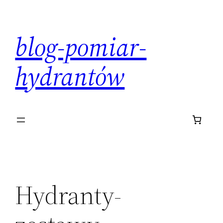
Przejdź
do
blog-pomiar-
treści
hydrantów
Hydranty-