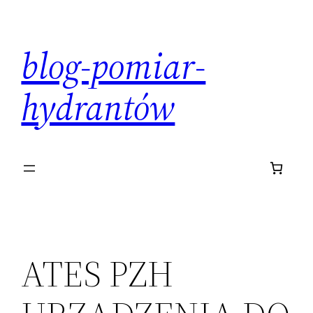
Przejdź
do
blog-pomiar-
treści
hydrantów
ATES PZH